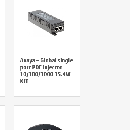
Avaya – Global single
port POE injector
10/100/1000 15.4W
KIT