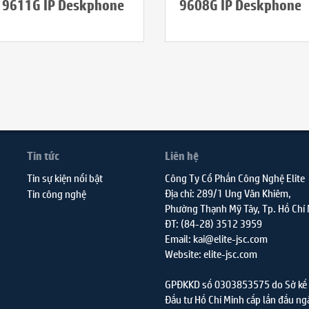
9611G IP Deskphone
9608G IP Deskphone
Tin tức
Liên hệ
Tin sự kiện nổi bật
Công Ty Cổ Phần Công Nghệ Elite
Địa chỉ: 289/1 Ung Văn Khiêm,
Tin công nghệ
Phường Thạnh Mỹ Tây, Tp. Hồ Chí
ĐT: (84-28) 3512 3959
Email: kai@elite-jsc.com
Website: elite-jsc.com
GPĐKKD số 0303853575 do Sở kế 
Đầu tư Hồ Chí Minh cấp lần đầu ng