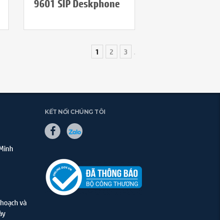
9601 SIP Deskphone
1
2
3
KẾT NỐI CHÚNG TÔI
 Minh
hoạch và
ày