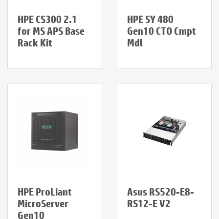
HPE CS300 2.1
HPE SY 480
for MS APS Base
Gen10 CTO Cmpt
Rack Kit
Mdl
HPE ProLiant
Asus RS520-E8-
MicroServer
RS12-E V2
Gen10