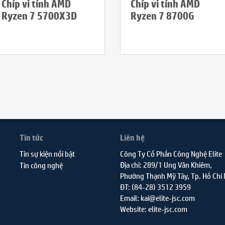
Chíp vi tính AMD
Chíp vi tính AMD
Ryzen 7 8700G
Ryzen 7 5700X3D
Tin tức
Liên hệ
Tin sự kiện nổi bật
Công Ty Cổ Phần Công Nghệ Elite
Địa chỉ: 289/1 Ung Văn Khiêm,
Tin công nghệ
Phường Thạnh Mỹ Tây, Tp. Hồ Chí
ĐT: (84-28) 3512 3959
Email: kai@elite-jsc.com
Website: elite-jsc.com