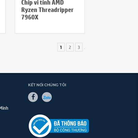
Chíp vi tính AMD
Ryzen Threadripper
7960X
1
2
3
KẾT NỐI CHÚNG TÔI
 Minh