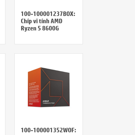
100-100001237BOX:
Chíp vi tính AMD
Ryzen 5 8600G
100-100001352WOF: