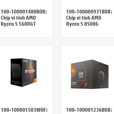
100-100001488BOX:
100-100000931BOX:
Chíp vi tính AMD
Chíp vi tính AMD
Ryzen 5 5600GT
Ryzen 5 8500G
100-100001236BOX:
100-100001503WOF: