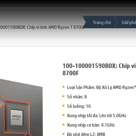
Trang chủ
Giải ph
0001590BOX: Chíp vi tính AMD Ryzen 7 8700F
100-100001590BOX: Chíp vi
8700F
Loại Sản Phẩm: Bộ Xử Lý AMD Ryzen™
Số nhân: 8
Số luồng: 16
Xung nhịp tối đa: Lên tới 5.0GHz
Xung nhịp cơ bản: 4.1GHz
Bộ nhớ đệm L2: 8MB