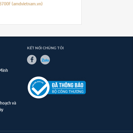
8700F (amdvietnam.vn)
KẾT NỐI CHÚNG TÔI
 Minh
hoạch và
ày