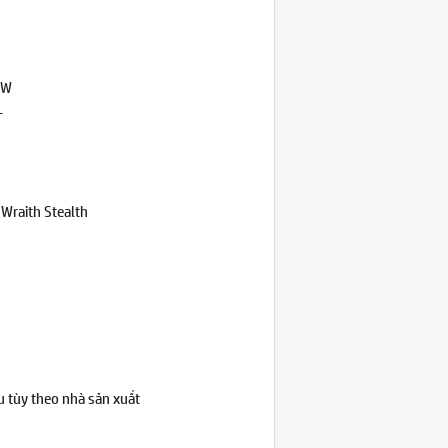
5W
T
 Wraith Stealth
u tùy theo nhà sản xuất