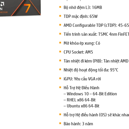
Bộ nhớ đệm L3: 16MB
TDP mặc định: 65W
AMD Configurable TDP (cTDP): 45-6
Tiến trình sản xuất: TSMC 4nm FinFE
Mở khóa ép xung: Có
CPU Socket: AM5
Tản nhiệt đi kèm (PIB): Tản nhiệt AMD
Nhiệt độ hoạt động tối đa: 95°C
iGPU: Yêu cầu VGA rời
Hỗ Trợ Hệ Điều Hành
– Windows 10 – 64-Bit Edition
– RHEL x86 64-Bit
– Ubuntu x86 64-Bit
Hỗ trợ Hệ điều hành (OS) sẽ khác nha
Bảo hành: 3 năm