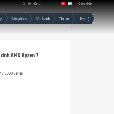
Đăng nhập
áp
Sản phẩm
Bảo hành
Tin tức
Liên hệ
 tính AMD Ryzen 7
 7 8000 Series