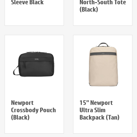
Sleeve Black
North-South Tote
(Black)
Newport
15” Newport
Crossbody Pouch
Ultra Slim
(Black)
Backpack (Tan)