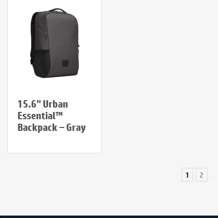
15.6” Urban
Essential™
Backpack – Gray
1
2