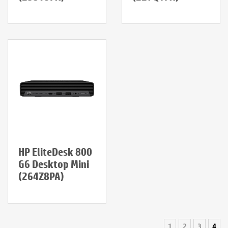
HP EliteDesk 800
G6 Desktop Mini
(264Z8PA)
1
2
3
4