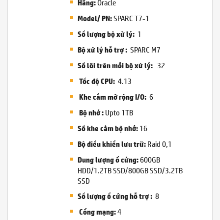
Oracle
Hãng:
SPARC T7-1
Model/ PN:
1
Số lượng bộ xử lý:
SPARC M7
Bộ xử lý hỗ trợ
:
32
Số lõi trên mỗi bộ xử lý:
4.13
Tốc độ CPU:
6
Khe cắm mở rộng I/O:
Upto 1TB
Bộ nhớ
:
16
Số khe cắm bộ nhớ:
Raid 0,1
Bộ điều khiển lưu trữ:
600GB
Dung lượng ổ cứng:
HDD/1.2TB SSD/800GB SSD/3.2TB
SSD
8
Số lượng ổ cứng hỗ trợ
:
4
Cổng mạng: