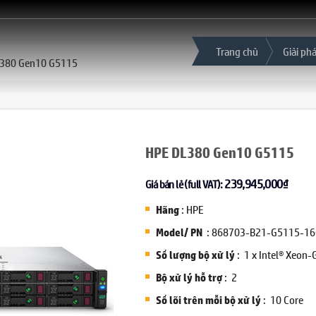
Trang chủ
Giải ph
380 Gen10 G5115
HPE DL380 Gen10 G5115
239,945,000
₫
Giá bán lẻ (full VAT):
: HPE
Hãng
: 868703-B21-G5115-1
Model/ PN
: 1 x Intel® Xeon
Số lượng bộ xử lý
: 2
Bộ xử lý hỗ trợ
: 10 Core
Số lõi trên mỗi bộ xử lý