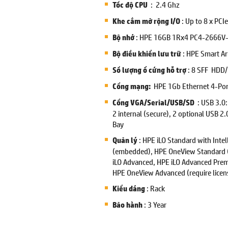
: 2.4 Ghz
Tốc độ CPU
: Up to 8 x PCIe
Khe cắm mở rộng I/O
: HPE 16GB 1Rx4 PC4-2666V-
Bộ nhớ
: HPE Smart Ar
Bộ điều khiển lưu trữ
: 8 SFF HDD
Số lượng ổ cứng hỗ trợ
HPE 1Gb Ethernet 4-Por
Cổng mạng:
: USB 3.0:
Cổng VGA/Serial/USB/SD
2 internal (secure), 2 optional USB 2.
Bay
: HPE iLO Standard with Intel
Quản lý
(embedded), HPE OneView Standard 
iLO Advanced, HPE iLO Advanced Prem
HPE OneView Advanced (require licen
: Rack
Kiểu dáng
: 3 Year
Bảo hành