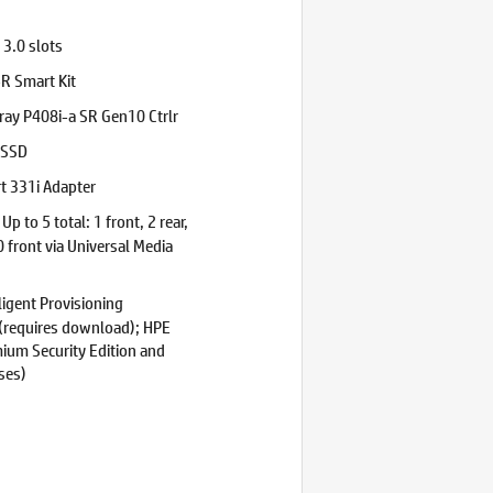
 3.0 slots
R Smart Kit
ray P408i-a SR Gen10 Ctrlr
/SSD
t 331i Adapter
 Up to 5 total: 1 front, 2 rear,
0 front via Universal Media
ligent Provisioning
(requires download); HPE
ium Security Edition and
ses)