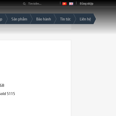
Đăng nhập
áp
Sản phẩm
Bảo hành
Tin tức
Liên hệ
6GB
-Gold 5115