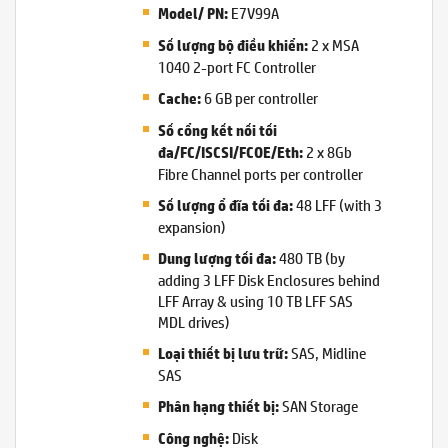
E7V99A
Model/ PN:
2 x MSA
Số lượng bộ điều khiển:
1040 2-port FC Controller
6 GB per controller
Cache:
Số cổng kết nối tối
2 x 8Gb
đa/FC/ISCSI/FCOE/Eth:
Fibre Channel ports per controller
48 LFF (with 3
Số lượng ổ đĩa tối đa:
expansion)
480 TB (by
Dung lượng tối đa:
adding 3 LFF Disk Enclosures behind
LFF Array & using 10 TB LFF SAS
MDL drives)
SAS, Midline
Loại thiết bị lưu trữ:
SAS
SAN Storage
Phân hạng thiết bị:
Disk
Công nghệ: