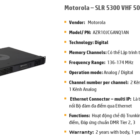
Motorola – SLR 5300 VHF 5
Motorola
Vendor:
AZR10JCGANQ1AN
Model/ PN:
Technology: Digital
Có thể Lập trình 
Memory Channels:
136-174 MHz
Frequency Range:
Analog / Digital
Operation mode:
2 Kên
Channel number per channel:
1 Kênh Analog
Là 
Ethernet Connector – multi IP:
nối Bộ đàm đa điểm qua Ethernet
Hoạt động chế độ Trunki
Functions:
điểm, Đáp ứng chuẩn DMR Tier 2, 3
2 years with body, 1 ye
:
Warranty