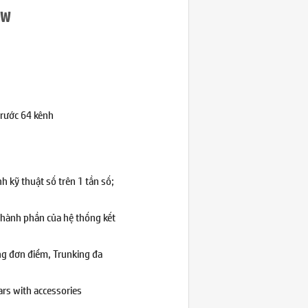
0W
trước 64 kênh
h kỹ thuật số trên 1 tần số;
thành phần của hệ thống kết
ng đơn điểm, Trunking đa
ars with accessories