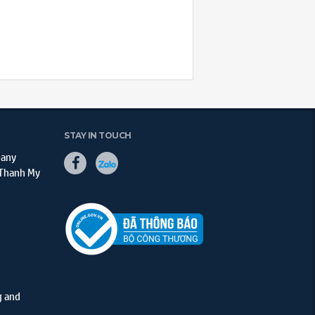
STAY IN TOUCH
pany
 Thanh My
g and