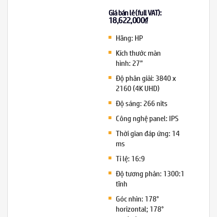
Giá bán lẻ (full VAT):
18,622,000
₫
Hãng: HP
Kích thước màn
hình: 27”
Độ phân giải: 3840 x
2160 (4K UHD)
Độ sáng: 266 nits
Công nghệ panel: IPS
Thời gian đáp ứng: 14
ms
Tỉ lệ: 16:9
Độ tương phản: 1300:1
tĩnh
Góc nhìn: 178°
horizontal; 178°