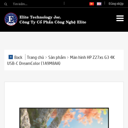
Đăng nhập
Back
Trang chủ
Sản phẩm
Màn hình HP Z27xs G3 4K
USB-C DreamColor (1A9M8AA)