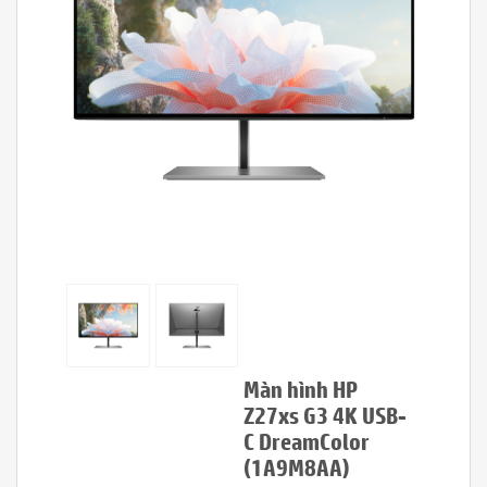
Màn hình HP
Z27xs G3 4K USB-
C DreamColor
(1A9M8AA)