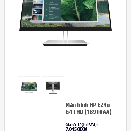
Màn hình HP E24u
G4 FHD (189T0AA)
Giá bán lẻ (full VAT):
7,045,000
₫