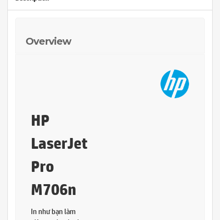
Overview
H
P
LaserJet
Pro
M706n
In như bạn làm