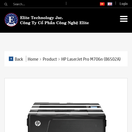
Login
Back
Home
Product
HP LaserJet Pro M706n (B6S02A)