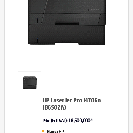
HP LaserJet Pro M706n
(B6S02A)
18,600,000
₫
Price (Full VAT):
HP
Hãng: