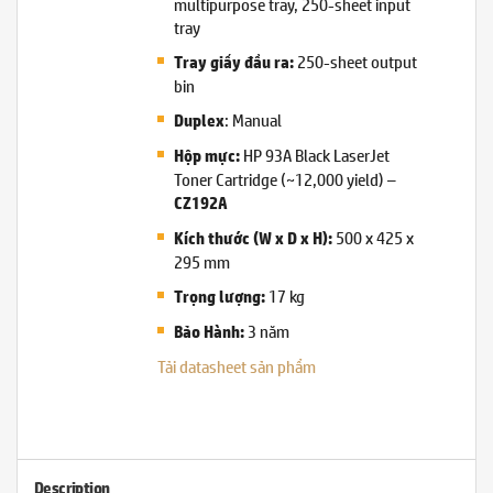
multipurpose tray, 250-sheet input
tray
250-sheet output
Tray giấy đầu ra:
bin
: Manual
Duplex
HP 93A Black LaserJet
Hộp mực:
Toner Cartridge (~12,000 yield) –
CZ192A
500 x 425 x
Kích thước (W x D x H):
295 mm
17 kg
Trọng lượng:
3 năm
Bảo Hành:
Tải datasheet sản phẩm
Description