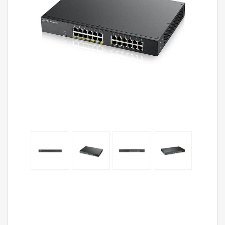
GS190
8HP,
8-
port