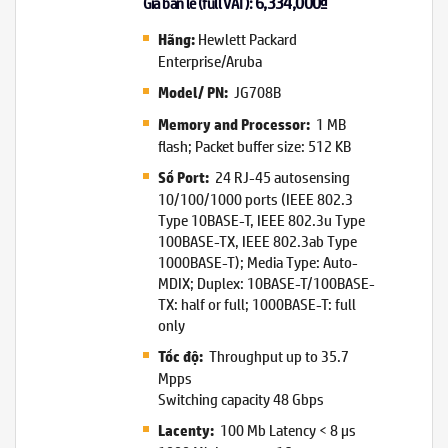
6,334,000
₫
Giá bán lẻ (full VAT):
Hewlett Packard
Hãng:
Enterprise/Aruba
JG708B
Model/ PN:
1 MB
Memory and Processor:
flash; Packet buffer size: 512 KB
24 RJ-45 autosensing
Số Port:
10/100/1000 ports (IEEE 802.3
Type 10BASE-T, IEEE 802.3u Type
100BASE-TX, IEEE 802.3ab Type
1000BASE-T); Media Type: Auto-
MDIX; Duplex: 10BASE-T/100BASE-
TX: half or full; 1000BASE-T: full
only
Throughput up to 35.7
Tốc độ:
Mpps
Switching capacity 48 Gbps
100 Mb Latency < 8 µs
Lacenty: