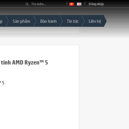
Đăng nhập
áp
Sản phẩm
Bảo hành
Tin tức
Liên hệ
 tính AMD Ryzen™ 5
™ 5