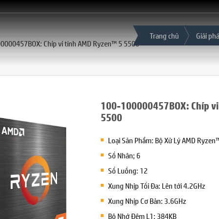
Trang chủ
Giải ph
0000457BOX: Chíp vi tính AMD Ryzen™ 5 5500
100-100000457BOX: Chíp vi
5500
Loại Sản Phẩm: Bộ Xử Lý AMD Ryzen
Số Nhân; 6
Số Luồng: 12
Xung Nhịp Tối Đa: Lên tới 4.2GHz
Xung Nhịp Cơ Bản: 3.6GHz
Bộ Nhớ Đệm L1: 384KB