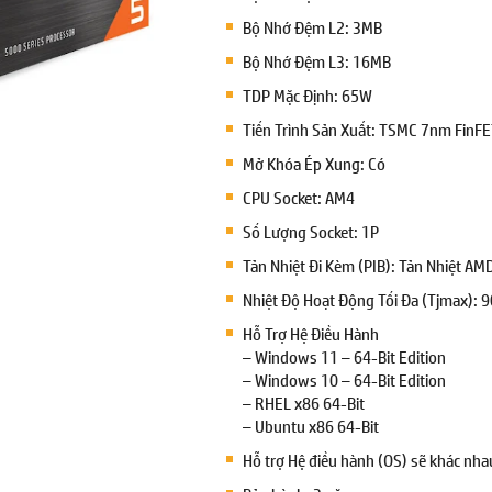
Bộ Nhớ Đệm L2: 3MB
Bộ Nhớ Đệm L3: 16MB
TDP Mặc Định: 65W
Tiến Trình Sản Xuất: TSMC 7nm FinF
Mở Khóa Ép Xung: Có
CPU Socket: AM4
Số Lượng Socket: 1P
Tản Nhiệt Đi Kèm (PIB): Tản Nhiệt AM
Nhiệt Độ Hoạt Động Tối Đa (Tjmax): 
Hỗ Trợ Hệ Điều Hành
– Windows 11 – 64-Bit Edition
– Windows 10 – 64-Bit Edition
– RHEL x86 64-Bit
– Ubuntu x86 64-Bit
Hỗ trợ Hệ điều hành (OS) sẽ khác nha