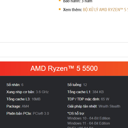
Bảo hành: 3 năm
Xem thêm:
BỘ XỬ LÝ AMD RYZEN™ 5 