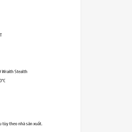
ET
D Wraith Stealth
90°C
u tùy theo nhà sản xuất.