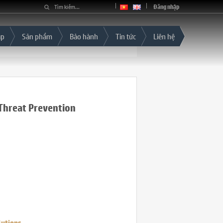
Đăng nhập
áp
Sản phẩm
Bảo hành
Tin tức
Liên hệ
hreat Prevention
utions