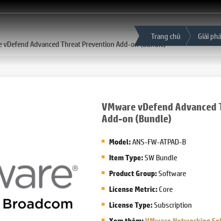
Trang chủ
Giải ph
 vDefend Advanced Threat Prevention Add-on (Bundle)
VMware vDefend Advanced T
Add-on (Bundle)
ANS-FW-ATPAD-B
Model:
SW Bundle
Item Type:
Software
Product Group:
Core
License Metric:
Subscription
License Type:
Xem thêm:
VMware Networking Sol