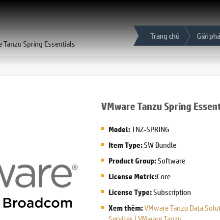
Trang chủ
Giải ph
 Tanzu Spring Essentials
VMware Tanzu Spring Essent
TNZ-SPRING
Model:
SW Bundle
Item Type:
Software
Product Group:
Core
License Metric:
Subscription
License Type:
VMware Tanzu Data Solut
Xem thêm:
Services | VMware Tanzu