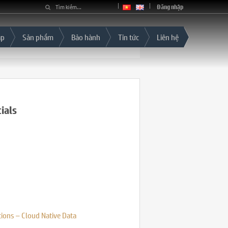
Đăng nhập
áp
Sản phẩm
Bảo hành
Tin tức
Liên hệ
ials
ions – Cloud Native Data