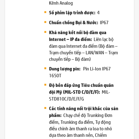
Kênh Analog
4
Số phím lập trình được:
IP67
Chuẩn chống Bụi & Nước:
Khả năng kết nối bộ đàm qua
Liên lạc bộ
Internet – IP đa điểm:
đàm qua Internet đa điểm (Bộ đàm –
Trạm chuyển tiếp – LAN/WAN – Trạm
chuyển tiếp – Bộ đàm)
Pin Li-Ion IP67
Dung lượng pin:
1650T
Độ bền đáp ứng Tiêu chuẩn quân
MIL-
đội Mỹ (MIL-STD C/D/E/F):
STD810C/D/E/F/G
Các tính năng nổi trội khác của sản
Chạy chế độ Trunking Đơn
phẩm:
điểm, Trunking đa điểm, Tự động
điều chỉnh âm thanh ra loa to nhỏ
dựa theo âm thanh nền, Chiếm