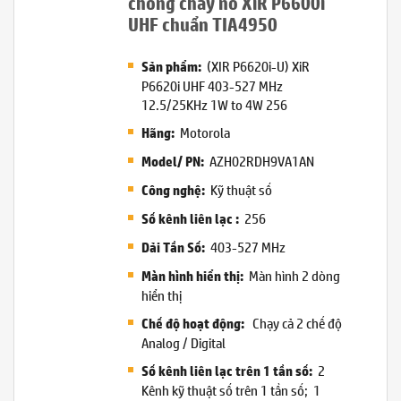
chống cháy nổ XiR P6600i
UHF chuẩn TIA4950
(XIR P6620i-U) XiR
Sản phẩm:
P6620i UHF 403-527 MHz
12.5/25KHz 1W to 4W 256
Motorola
Hãng:
AZH02RDH9VA1AN
Model/ PN:
Kỹ thuật số
Công nghệ:
256
Số kênh liên lạc
:
403-527 MHz
Dải Tần Số:
Màn hình 2 dòng
Màn hình hiển thị:
hiển thị
Chạy cả 2 chế độ
Chế độ hoạt động:
Analog / Digital
2
Số kênh liên lạc trên 1 tần số:
Kênh kỹ thuật số trên 1 tần số; 1