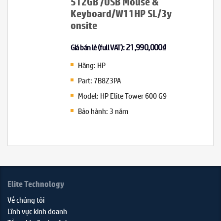
512GB /USB Mouse &
Keyboard/W11HP SL/3y
onsite
21,990,000
₫
Giá bán lẻ (full VAT):
Hãng: HP
Part: 7B8Z3PA
Model: HP Elite Tower 600 G9
Bảo hành: 3 năm
Elite Technology
Về chúng tôi
Lĩnh vực kinh doanh