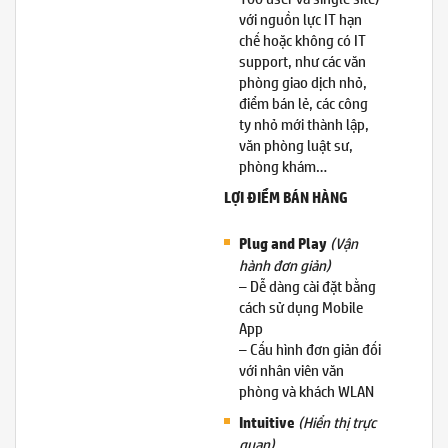
với nguồn lực IT hạn
chế hoặc không có IT
support, như các văn
phòng giao dịch nhỏ,
điểm bán lẻ, các công
ty nhỏ mới thành lập,
văn phòng luật sư,
phòng khám…
LỢI ĐIỂM BÁN HÀNG
(Vận
Plug and Play
hành đ
ơn giản)
– Dễ dàng cài đặt bằng
cách sử dụng Mobile
App
– Cấu hình đơn giản đối
với nhân viên văn
phòng và khách WLAN
(Hiển thị trực
Intuitive
quan)