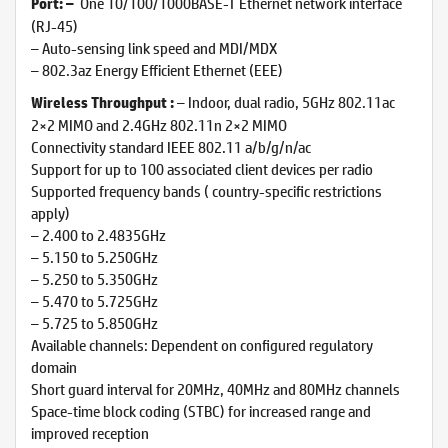
One 10/100/1000BASE-T Ethernet network interface
Port: –
(RJ-45)
– Auto-sensing link speed and MDI/MDX
– 802.3az Energy Efficient Ethernet (EEE)
– Indoor, dual radio, 5GHz 802.11ac
Wireless Throughput
:
2×2 MIMO and 2.4GHz 802.11n 2×2 MIMO
Connectivity standard IEEE 802.11 a/b/g/n/ac
Support for up to 100 associated client devices per radio
Supported frequency bands ( country-specific restrictions
apply)
– 2.400 to 2.4835GHz
– 5.150 to 5.250GHz
– 5.250 to 5.350GHz
– 5.470 to 5.725GHz
– 5.725 to 5.850GHz
Available channels: Dependent on configured regulatory
domain
Short guard interval for 20MHz, 40MHz and 80MHz channels
Space-time block coding (STBC) for increased range and
improved reception