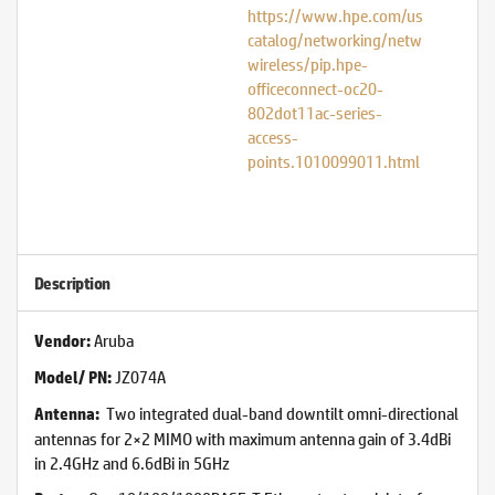
https://www.hpe.com/us/en/produ
catalog/networking/networking-
wireless/pip.hpe-
officeconnect-oc20-
802dot11ac-series-
access-
points.1010099011.html
Description
Aruba
Vendor:
JZ074A
Model/ PN:
Two integrated dual-band downtilt omni-directional
Antenna:
antennas for 2×2 MIMO with maximum antenna gain of 3.4dBi
in 2.4GHz and 6.6dBi in 5GHz