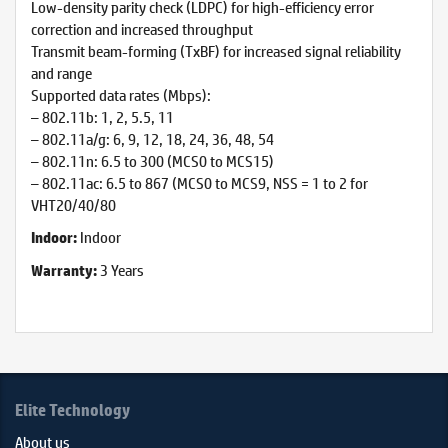
Low-density parity check (LDPC) for high-efficiency error
correction and increased throughput
Transmit beam-forming (TxBF) for increased signal reliability
and range
Supported data rates (Mbps):
– 802.11b: 1, 2, 5.5, 11
– 802.11a/g: 6, 9, 12, 18, 24, 36, 48, 54
– 802.11n: 6.5 to 300 (MCS0 to MCS15)
– 802.11ac: 6.5 to 867 (MCS0 to MCS9, NSS = 1 to 2 for
VHT20/40/80
Indoor
Indoor:
3 Years
Warranty:
Elite Technology
About us