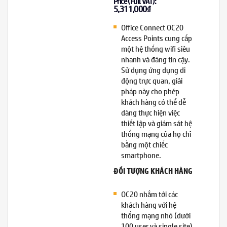
Price (Full VAT):
5,311,000
₫
Office Connect OC20
Access Points cung cấp
một hệ thống wifi siêu
nhanh và đáng tin cậy.
Sử dụng ứng dụng di
động trực quan, giải
pháp này cho phép
khách hàng có thể dễ
dàng thực hiện việc
thiết lập và giám sát hệ
thống mạng của họ chỉ
bằng một chiếc
smartphone.
ĐỐI TƯỢNG KHÁCH HÀNG
OC20 nhắm tới các
khách hàng với hệ
thống mạng nhỏ (dưới
100 user và single site)