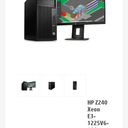
HP Z240
Xeon
E3-
1225V6-