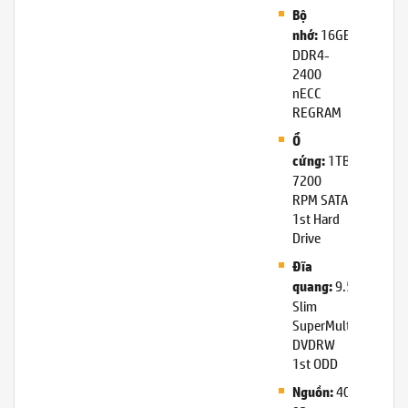
Bộ
16GB
nhớ:
DDR4-
2400
nECC
REGRAM
Ổ
1TB
cứng:
7200
RPM SATA
1st Hard
Drive
Đĩa
9.5mm
quang:
Slim
SuperMulti
DVDRW
1st ODD
400W
Nguồn: