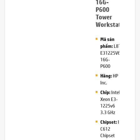
16G-
P600
Tower
Workstation
Mã sản
L8T12AV-
phẩm:
E31225V6-
16G-
P600
HP
Hãng:
Inc.
Intel
Chíp:
Xeon E3-
1225v6
3.3 GHz
Intel®
Chipset:
C612
Chipset