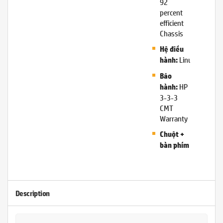
92
percent
efficient
Chassis
Hệ điều
Linux
hành:
Bảo
HP
hành:
3-3-3
CMT
Warranty
Chuột +
bàn phím
Description