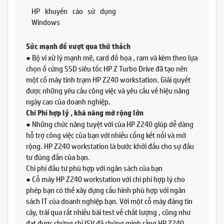
HP khuyến cáo sử dụng
Windows
Sức mạnh để vượt qua thử thách
● Bộ vi xử lý mạnh mẽ, card đồ họa , ram và kèm theo lựa
chọn ổ cứng SSD siêu tốc HP Z Turbo Drive đã tạo nên
một cổ máy tính trạm HP Z240 workstation. Giải quyết
được những yêu cầu công việc và yêu cầu về hiệu năng
ngày cao của doanh nghiệp.
Chi Phi hợp lý , khả năng mở rộng lớn
● Những chức năng tuyệt vời của HP Z240 giúp dễ dàng
hỗ trợ công việc của bạn với nhiều cổng kết nối và mở
rộng. HP Z240 workstation là bước khởi đầu cho sự đầu
tư đúng đắn của bạn.
Chi phí đầu tư phù hợp với ngân sách của bạn
● Cỗ máy HP Z240 workstation với chi phí hợp lý cho
phép bạn có thể xây dựng cấu hình phù hợp với ngân
sách IT của doanh nghiệp bạn. Với một cỗ máy đáng tin
cây, trải qua rất nhiều bài test về chất lượng , cũng như
đạt được chứng chỉ ISV đã chứng mình rằng HP Z240