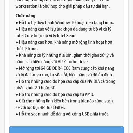
workstation là phù hợp cho giải pháp đầu tư dài hạn.
Chức năng
● Hỗ trợ hệ điều hành Window 10 hoặc nền tảng Linux.
● Hiệu năng cao với sự lựa chọn đa dạng từ bộ vi xử lý
Intel Core hoặc bộ vi lý Intel Xeon.
● Hiệu năng cao hơn, khả năng mở rộng linh hoạt hơn
thế hệ trước.
● Khả năng xử lý những file lớn, giảm thời gian xử lý và
nâng cao hiệu năng với HP Z Turbo Drive.
● Mở rộng tới 64 GB DDR4 ECC Ram cung cấp khả năng
xử lý đa tác vụ cao, tự sữa lỗi, hiệu năng và độ ổn định.
● Hỗ trợ những card đồ họa cao cấp của NVIDIA cả trong
phân khúc 2D hoặc 3D.
● Hỗ trợ những card đồ họa cao cấp từ AMD.
● Giữ cho những linh kiện bên trong lúc nào cũng sạch
sẽ với lọc bụi HP Dust Filter.
● Hỗ trợ sạc nhanh dễ dàng với cổng USB phía trước.