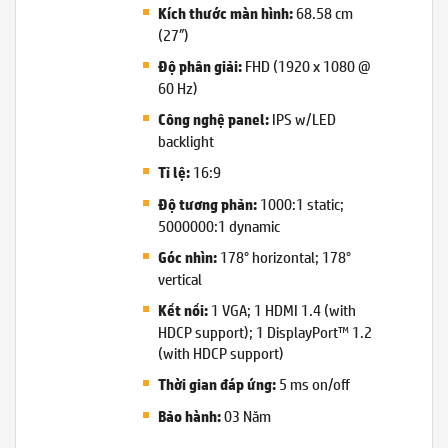
68.58 cm
Kích thước màn hình:
(27″)
FHD (1920 x 1080 @
Độ phân giải:
60 Hz)
IPS w/LED
Công nghệ panel:
backlight
16:9
Tỉ lệ:
1000:1 static;
Độ tương phản:
5000000:1 dynamic
178° horizontal; 178°
Góc nhìn:
vertical
1 VGA; 1 HDMI 1.4 (with
Kết nối:
HDCP support); 1 DisplayPort™ 1.2
(with HDCP support)
5 ms on/off
Thời gian đáp ứng:
03 Năm
Bảo hành: