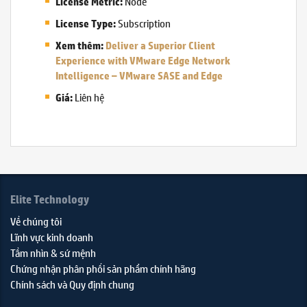
Node
License Metric:
Subscription
License Type:
Xem thêm:
Deliver a Superior Client
Experience with VMware Edge Network
Intelligence – VMware SASE and Edge
Liên hệ
Giá:
Elite Technology
Về chúng tôi
Lĩnh vực kinh doanh
Tầm nhìn & sứ mệnh
Chứng nhận phân phối sản phẩm chính hãng
Chính sách và Quy định chung