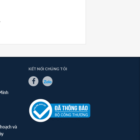
y
KẾT NỐI CHÚNG TÔI
 Minh
hoạch và
ày