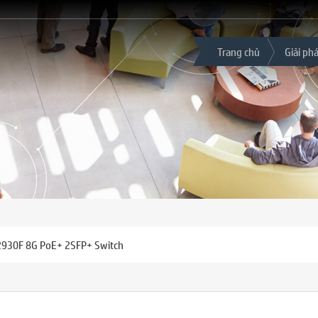
Trang chủ
Giải ph
2930F 8G PoE+ 2SFP+ Switch