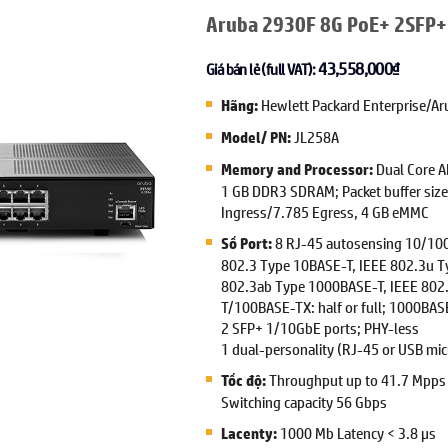
Aruba 2930F 8G PoE+ 2SFP+
43,558,000
₫
Giá bán lẻ (full VAT):
Hewlett Packard Enterprise/Ar
Hãng:
JL258A
Model/ PN:
Dual Core 
Memory and Processor:
1 GB DDR3 SDRAM; Packet buffer siz
Ingress/7.785 Egress, 4 GB eMMC
8 RJ-45 autosensing 10/100
Số Port:
802.3 Type 10BASE-T, IEEE 802.3u 
802.3ab Type 1000BASE-T, IEEE 802.
T/100BASE-TX: half or full; 1000BASE
2 SFP+ 1/10GbE ports; PHY-less
1 dual-personality (RJ-45 or USB micr
Throughput up to 41.7 Mpps
Tốc độ:
Switching capacity 56 Gbps
1000 Mb Latency < 3.8 µs
Lacenty: