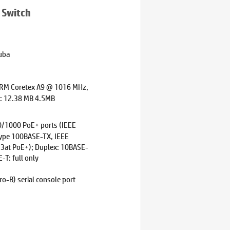
 Switch
uba
ARM Coretex A9 @ 1016 MHz,
e: 12.38 MB 4.5MB
/1000 PoE+ ports (IEEE
Type 100BASE-TX, IEEE
3at PoE+); Duplex: 10BASE-
-T: full only
o-B) serial console port