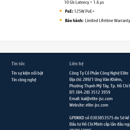
10 Gb Latency < 1.6 µs
125W PoE+
PoE:
Limited Lifetime Warrant
Bảo hành:
Tin tức
Liên hệ
Tin sự kiện nổi bật
Công Ty Cổ Phần Công Nghệ Elite
Địa chỉ: 289/1 Ung Văn Khiêm,
Tin công nghệ
Phường Thạnh Mỹ Tây, Tp. Hồ Chí
ĐT: (84-28) 3512 3959
Email: kai@elite-jsc.com
Website: elite-jsc.com
GPĐKKD số 0303853575 do Sở kế 
Đầu tư Hồ Chí Minh cấp lần đầu ng