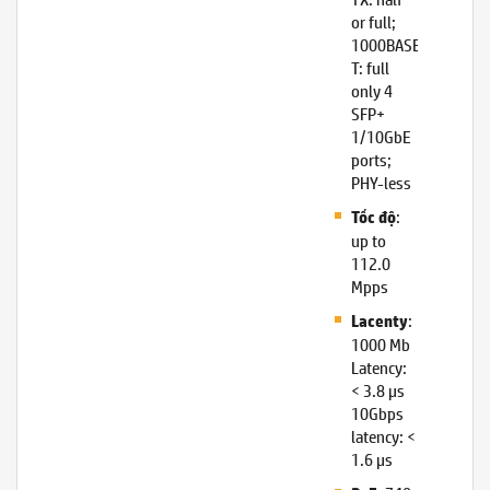
or full;
1000BASE-
T: full
only 4
SFP+
1/10GbE
ports;
PHY-less
:
Tốc độ
up to
112.0
Mpps
:
Lacenty
1000 Mb
Latency:
< 3.8 µs
10Gbps
latency: <
1.6 µs