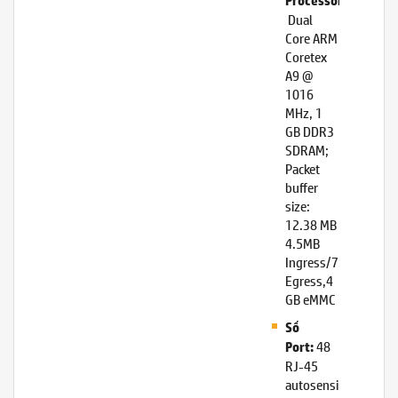
Processor:
Dual
Core ARM
Coretex
A9 @
1016
MHz, 1
GB DDR3
SDRAM;
Packet
buffer
size:
12.38 MB
4.5MB
Ingress/7.785
Egress,4
GB eMMC
Số
48
Port:
RJ-45
autosensing