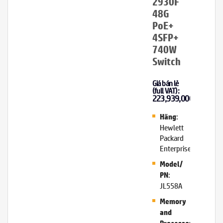
2930F
48G
PoE+
4SFP+
740W
Switch
Giá bán lẻ
(full VAT):
223,939,000
₫
:
Hãng
Hewlett
Packard
Enterprise/Aruba
Model/
:
PN
JL558A
Memory
and