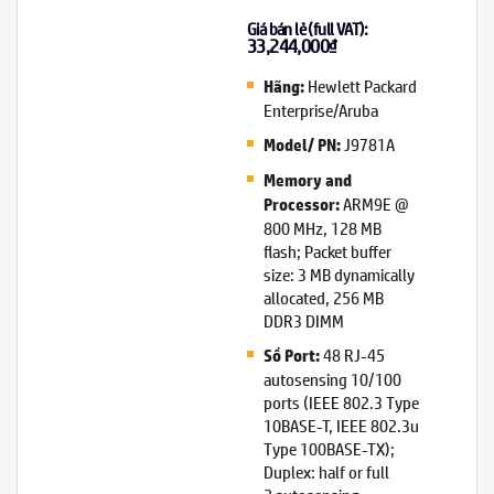
Giá bán lẻ (full VAT):
33,244,000
₫
Hewlett Packard
Hãng:
Enterprise/Aruba
J9781A
Model/ PN:
Memory and
ARM9E @
Processor:
800 MHz, 128 MB
flash; Packet buffer
size: 3 MB dynamically
allocated, 256 MB
DDR3 DIMM
48 RJ-45
Số Port:
autosensing 10/100
ports (IEEE 802.3 Type
10BASE-T, IEEE 802.3u
Type 100BASE-TX);
Duplex: half or full