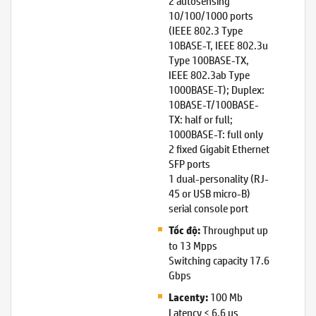
2 autosensing
10/100/1000 ports
(IEEE 802.3 Type
10BASE-T, IEEE 802.3u
Type 100BASE-TX,
IEEE 802.3ab Type
1000BASE-T); Duplex:
10BASE-T/100BASE-
TX: half or full;
1000BASE-T: full only
2 fixed Gigabit Ethernet
SFP ports
1 dual-personality (RJ-
45 or USB micro-B)
serial console port
Throughput up
Tốc độ:
to 13 Mpps
Switching capacity 17.6
Gbps
100 Mb
Lacenty:
Latency < 6.6 µs