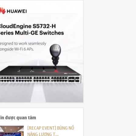
in được quan tâm
[RECAP EVENT] BÙNG NỔ
NĂNG LƯỢNG T…