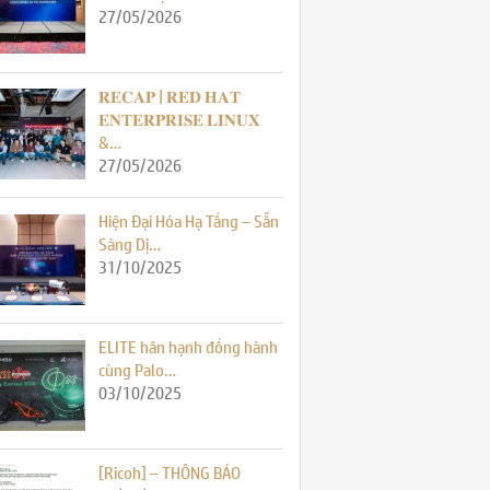
27/05/2026
𝐑𝐄𝐂𝐀𝐏 | 𝐑𝐄𝐃 𝐇𝐀𝐓
𝐄𝐍𝐓𝐄𝐑𝐏𝐑𝐈𝐒𝐄 𝐋𝐈𝐍𝐔𝐗
&…
27/05/2026
Hiện Đại Hóa Hạ Tầng – Sẵn
Sàng Dị…
31/10/2025
ELITE hân hạnh đồng hành
cùng Palo…
03/10/2025
[Ricoh] – THÔNG BÁO