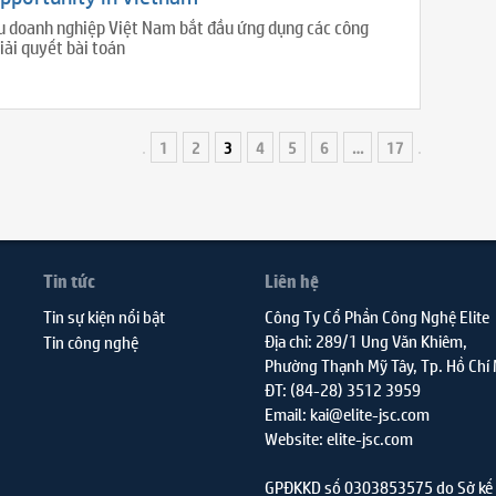
u doanh nghiệp Việt Nam bắt đầu ứng dụng các công
iải quyết bài toán
1
2
3
4
5
6
…
17
Tin tức
Liên hệ
Tin sự kiện nổi bật
Công Ty Cổ Phần Công Nghệ Elite
Địa chỉ: 289/1 Ung Văn Khiêm,
Tin công nghệ
Phường Thạnh Mỹ Tây, Tp. Hồ Chí
ĐT: (84-28) 3512 3959
Email: kai@elite-jsc.com
Website: elite-jsc.com
GPĐKKD số 0303853575 do Sở kế 