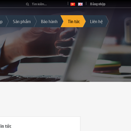
Đăng nhập
áp
Sản phẩm
Bảo hành
Tin tức
Liên hệ
in tức