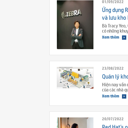
01/09/2022
Ứng dụng R
và lưu kho
Bà Tracy Yeo,
có những khuy
Xem thêm
23/08/2022
Quản lý kh
Hiện nay vấn 
của các nhà q
Xem thêm
20/07/2022
Red Hat’s 