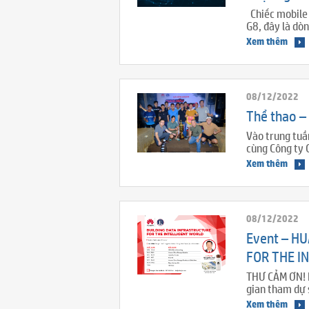
Chiếc mobile 
G8, đây là dò
Xem thêm
08/12/2022
Thể thao –
Vào trung tu
cùng Công ty 
Xem thêm
08/12/2022
Event – H
FOR THE I
THƯ CẢM ƠN! K
gian tham dự
Xem thêm