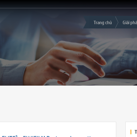
Trang chủ
Giải ph
T