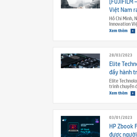
[FUJIFILM 
Việt Nam r
Hồ Chí Minh, 
Innovation Vi
Xem thêm
28/03/2023
Elite Tech
đẩy hành tr
Elite Technol
trình chuyển 
Xem thêm
03/01/2023
HP Zbook F
được người