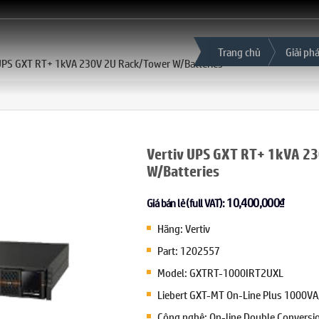
Trang chủ
Giải ph
 UPS GXT RT+ 1kVA 230V 2U Rack/Tower W/Batteries
Vertiv UPS GXT RT+ 1kVA 2
W/Batteries
10,400,000
₫
Giá bán lẻ (full VAT):
Hãng: Vertiv
Part: 1202557
Model: GXTRT-1000IRT2UXL
Liebert GXT-MT On-Line Plus 1000V
Công nghệ: On-line Double Conversi