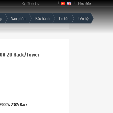
Đăng nhập
áp
Sản phẩm
Bảo hành
Tin tức
Liên hệ
30V 2U Rack/Tower
A/900W 230V Rack
on.