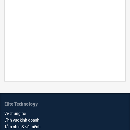
26.78
Bảo
hành:
24T
Refere
H
link:
eKit
Elite Technology
Về chúng tôi
Lĩnh vực kinh doanh
Tầm nhìn & sứ mệnh