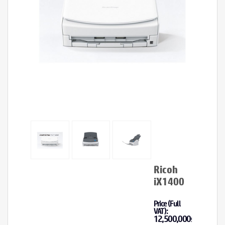
Ricoh
iX1400
Price (Full
VAT):
12,500,000
₫