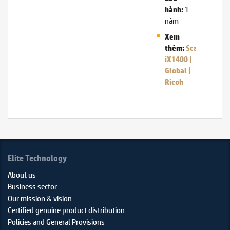
1
hành:
năm
Xem
thêm:
ScanSnap
iX1400 |
Global |
Ricoh
Elite Technology
About us
Business sector
Our mission & vision
Certified genuine product distribution
Policies and General Provisions