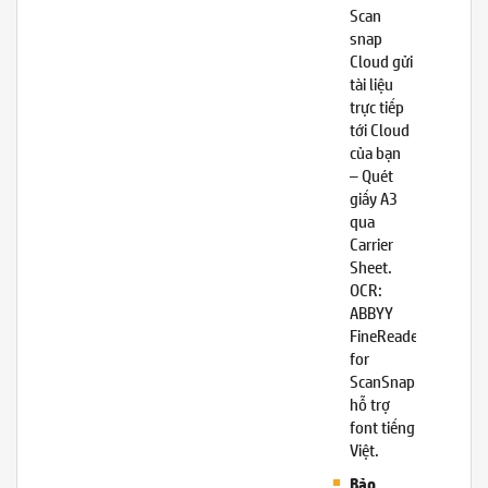
Scan
snap
Cloud gửi
tài liệu
trực tiếp
tới Cloud
của bạn
– Quét
giấy A3
qua
Carrier
Sheet.
OCR:
ABBYY
FineReader
for
ScanSnap,
hỗ trợ
font tiếng
Việt.
Bảo