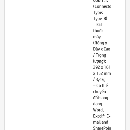
(Connector
Type:
Type-B)
– Kích
thước
máy
(Rộng x
Dày x Cao
/ Trọng
lượng):
292 x 161
x 152 mm
/ 3,4kg
– Có thể
chuyển
đổi sang
dạng
Word,
Excel®, E-
mail and
SharePoint®;