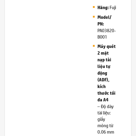
Fujitsu
Hãng:
Model/
PN:
PA03820-
B001
Máy quét
2 mặt
nạp tài
liệu tự
động
(ADF),
kích
thước tối
đa A4
– Độ dày
tài liệu:
giấy
mỏng từ
0.06 mm