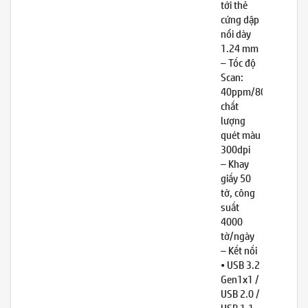
tới thẻ
cứng dập
nổi dày
1.24 mm
– Tốc độ
Scan:
40ppm/80ipm,
chất
lượng
quét màu
300dpi
– Khay
giấy 50
tờ, công
suất
4000
tờ/ngày
– Kết nối
• USB 3.2
Gen1x1 /
USB 2.0 /
USB 1.1.