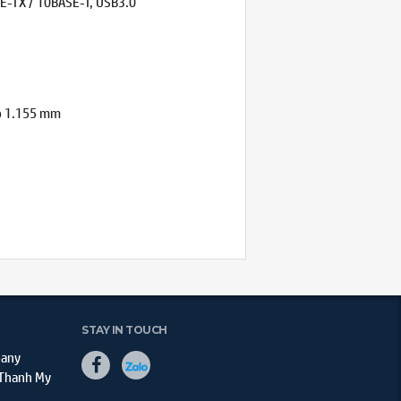
SE-TX / 10BASE-T, USB3.0
ao 1.155 mm
STAY IN TOUCH
pany
 Thanh My