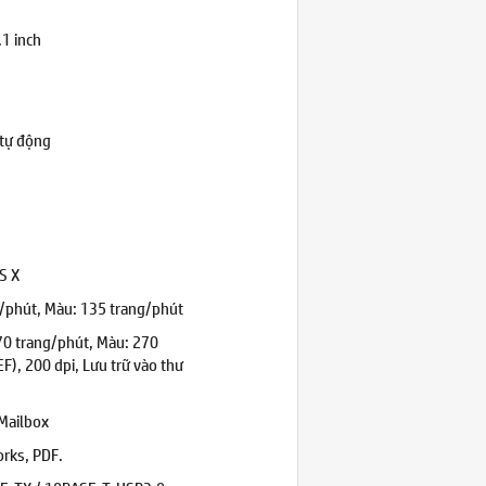
.1 inch
 tự động
S X
g/phút, Màu: 135 trang/phút
270 trang/phút, Màu: 270
EF), 200 dpi, Lưu trữ vào thư
 Mailbox
orks, PDF.