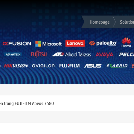
Homepage
Solutio
n trắng FUJIFILM Apeos 7580