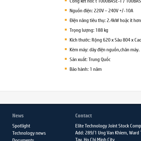
Cổng kết nối: t 1000BASE-T / 100BA
Nguồn điện: 220V – 240V +/-10A
Điện năng tiêu thụ: 2.4kW hoặc ít hơn
Trọng lượng: 188 kg
Kích thước: Rộng 620 x Sâu 804 x C
Kèm máy: dây điện nguồn,chân máy.
Sản xuất: Trung Quốc
Bảo hành: 1 năm
News
Contact
Spotlight
Elite Technology Joint Stock Com
Add: 289/1 Ung Van Khiem, Ward
Technology news
Tay, Ho Chi Minh City
Documents