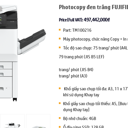
Photocopy đen trắng FUJIF
497,442,000
₫
Price (Full VAT):
Part: TM100216
Máy photocopy, chức năng Copy + In
Tốc độ sao chụp: 75 trang/ phút (A4L
79 trang phút (JIS B5 LEF)
trang/ phút (JIS B4)
trang/ phút (A3)
Khổ giấy sao chụp tối đa: A3, 11 x 1
khi sử dụng Khay tay
Khổ giấy sao chụp tối thiểu: A5, [Bưu
dụng Khay tay]
Bộ nhớ chuẩn: 4GB
Ổ đĩa cứng SSD: 128 GB