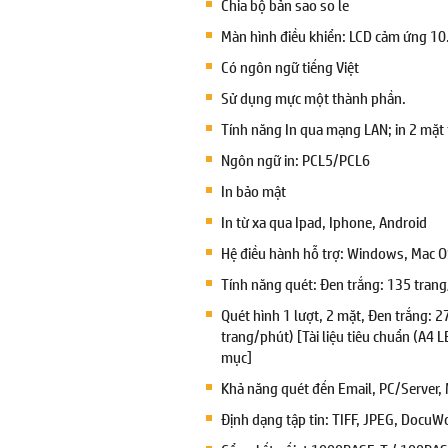
Chia bộ bản sao so le
Màn hình điều khiển: LCD cảm ứng 10
Có ngôn ngữ tiếng Việt
Sử dụng mực một thành phần.
Tính năng In qua mạng LAN; in 2 mặt
Ngôn ngữ in: PCL5/PCL6
In bảo mật
In từ xa qua Ipad, Iphone, Android
Hệ điều hành hỗ trợ: Windows, Mac O
Tính năng quét: Đen trắng: 135 tran
Quét hình 1 lượt, 2 mặt, Đen trắng: 
trang/phút) [Tài liệu tiêu chuẩn (A4 L
mục]
Khả năng quét đến Email, PC/Server,
Định dạng tập tin: TIFF, JPEG, DocuW