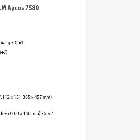
ILM Apeos 7580
 mạng + Quét
EF/)
7″, [12 x 18″ (305 x 457 mm)
 thiếp (100 x 148 mm) khi sử