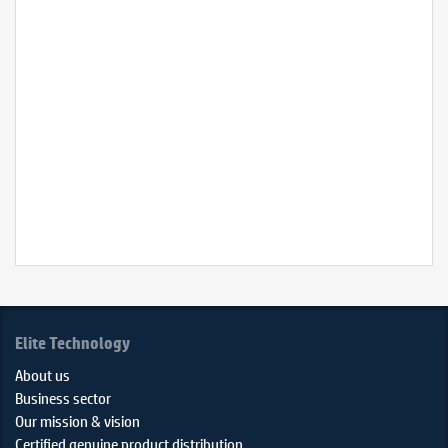
máy
Xuất
xứ:
Trung
Quốc
Bảo
hành:
1
năm
Elite Technology
About us
Business sector
Our mission & vision
Certified genuine product distribution