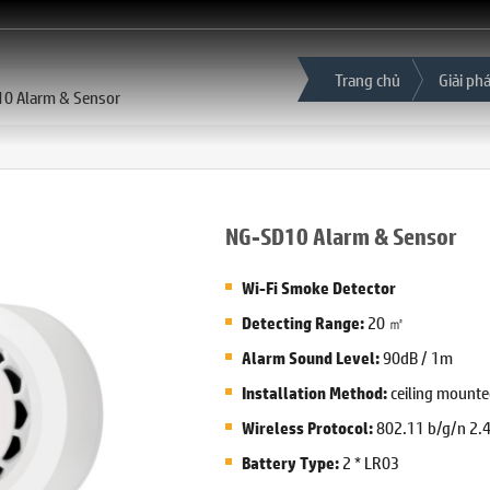
Trang chủ
Giải ph
0 Alarm & Sensor
NG-SD10 Alarm & Sensor
Wi-Fi Smoke Detector
20 ㎡
Detecting Range:
90dB / 1m
Alarm Sound Level:
ceiling mount
Installation Method:
802.11 b/g/n 2.4
Wireless Protocol:
2 * LR03
Battery Type: