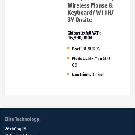
Wireless Mouse &
Keyboard/ W11H/
3Y Onsite
Giá bán lẻ (full VAT):
16,890,000
₫
: 8U8R0PA
Part
lite Mini 600
Model:E
G9
3 năm
Bảo hành:
Elite Technology
Về chúng tôi