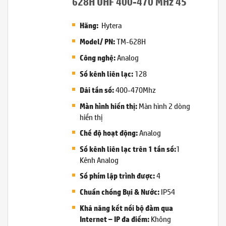
628H UHF 400-470 MHz 45
Hytera
Hãng:
TM-628H
Model/ PN:
Analog
Công nghệ:
128
Số kênh liên lạc:
400-470Mhz
Dải tần số:
Màn hình 2 dòng
Màn hình hiển thị:
hiển thị
Analog
Chế độ hoạt động:
1
Số kênh liên lạc trên 1 tần số:
Kênh Analog
4
Số phím lập trình được:
IP54
Chuẩn chống Bụi & Nước:
Khả năng kết nối bộ đàm qua
Không
Internet – IP đa điểm: