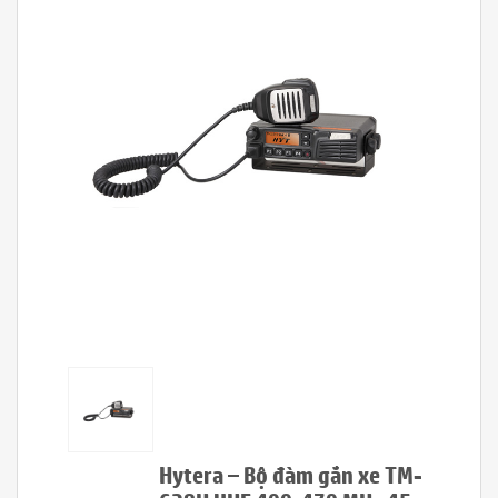
Hytera – Bộ đàm gắn xe TM-