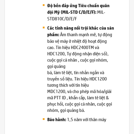
Độ bền đáp ứng Tiêu chuẩn quân
MIL-
đội Mỹ (MIL-STD C/D/E/F):
STD810C/D/E/F
Các tính năng nổi trội khác của sản
Âm thanh mạnh mẽ, tự động
phẩm:
bảo vệ máy ở nhiệt độ hoạt động
cao. Tín hiệu HDC2400TM và
HDC1200, Tự động nhận diện số),
cuộc gọi cá nhân , cuộc gọi nhóm,
gọi quảng
bá, làm tê liệt, tin nhắn ngắn và
truyền số liệu. Tín hiệu HDC1200
tương thích với tín hiệu
MDC1200, và cho phép mã hóa/giải
mã PTT ID , khẩn cấp, làm tê liệt &
phục hồi, cuộc gọi cá nhân, cuộc gọi
nhóm, gọi quảng bá.
1,5 năm với thân máy
Bảo hành: