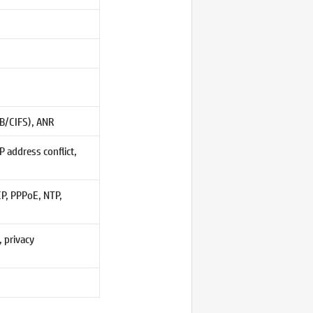
B/CIFS), ANR
 address conflict,
P, PPPoE, NTP,
, privacy