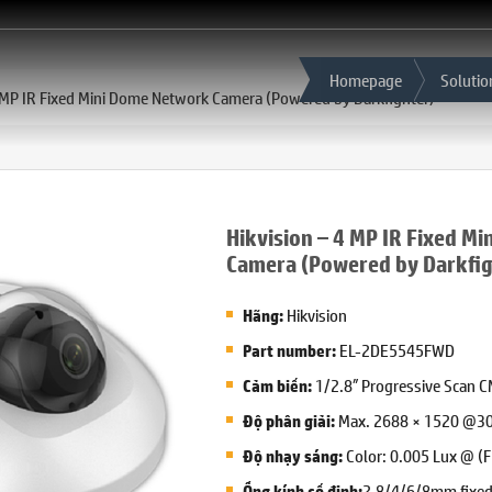
Homepage
Solutio
4 MP IR Fixed Mini Dome Network Camera (Powered by Darkfighter)
Hikvision – 4 MP IR Fixed M
Camera (Powered by Darkfig
Hikvision
Hãng:
EL-2DE5545FWD
Part number:
1/2.8″ Progressive Scan 
Cảm biến:
Max. 2688 × 1520 @3
Độ phân giải:
Color: 0.005 Lux @ (F
Độ nhạy sáng:
2.8/4/6/8mm fixed
Ống kính cố định: