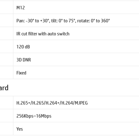
M12
Pan: -30° to +30°, tilt: 0° to 75°, rotate: 0° to 360°
IR cut filter with auto switch
120 dB
3D DNR
Fixed
ard
H.265+/H.265/H.264+/H.264/MJPEG
256Kbps~16Mbps
Yes