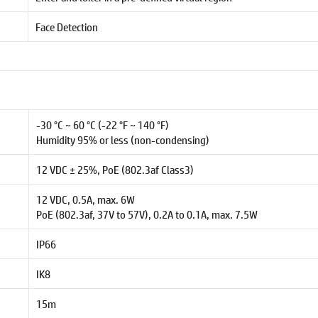
Face Detection
-30 °C ~ 60 °C (-22 °F ~ 140 °F)
Humidity 95% or less (non-condensing)
12 VDC ± 25%, PoE (802.3af Class3)
12 VDC, 0.5A, max. 6W
PoE (802.3af, 37V to 57V), 0.2A to 0.1A, max. 7.5W
IP66
IK8
15m