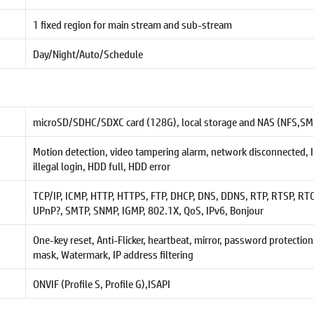
1 fixed region for main stream and sub-stream
Day/Night/Auto/Schedule
microSD/SDHC/SDXC card (128G), local storage and NAS (NFS,SM
Motion detection, video tampering alarm, network disconnected, IP
illegal login, HDD full, HDD error
TCP/IP, ICMP, HTTP, HTTPS, FTP, DHCP, DNS, DDNS, RTP, RTSP, RTC
UPnP?, SMTP, SNMP, IGMP, 802.1X, QoS, IPv6, Bonjour
One-key reset, Anti-Flicker, heartbeat, mirror, password protection
mask, Watermark, IP address filtering
ONVIF (Profile S, Profile G),ISAPI