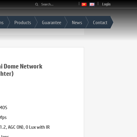
Login
ns
Products
Guarantee
News
Contact
ini Dome Network
hter)
CMOS
0fps
1.2, AGC ON), 0 Lux with IR
 lens