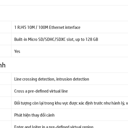
1 RJ45 10M / 100M Ethernet interface
Built-in Micro SD/SDHC/SDXC slot, up to 128 GB
Yes
nh
Line crossing detection, intrusion detection
Cross a pre-defined virtual line
Đối tượng còn lại trong khu vực được xác định trước như hành lý, v
Phát hiện thay đổi cảnh
Enter and loiter in a pre-defined virtual region