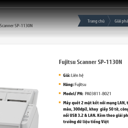
Trang chủ
Giải ph
u Scanner SP-1130N
Fujitsu Scanner SP-1130N
Liên hệ
Giá:
Fujitsu
Hãng:
PA03811-B021
Model/ PN:
Máy quét 2 mặt kết nối mạng LAN,
màu, 300dpi), khay giấy 50 tờ, côn
nối USB 3.2 & LAN. Kèm theo giải p
trường dữ liệu tiếng Việt