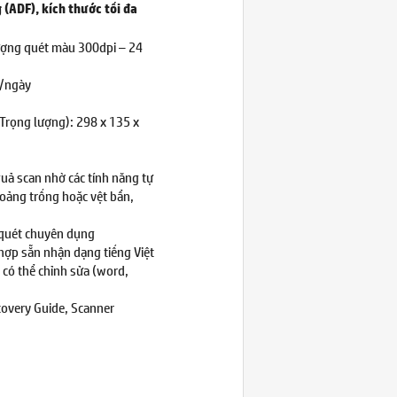
 (ADF), kích thước tối đa
ượng quét màu 300dpi – 24
ờ/ngày
 Trọng lượng): 298 x 135 x
uả scan nhờ các tính năng tự
hoảng trống hoặc vệt bẩn,
quét chuyên dụng
hợp sẵn nhận dạng tiếng Việt
có thể chỉnh sửa (word,
covery Guide, Scanner