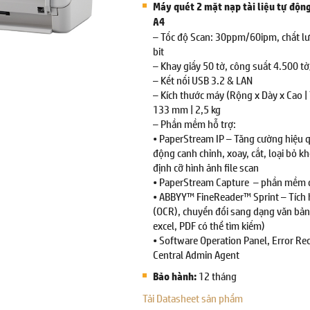
Máy quét 2 mặt nạp tài liệu tự động
A4
– Tốc độ Scan: 30ppm/60ipm, chất l
bit
– Khay giấy 50 tờ, công suất 4.500 t
– Kết nối USB 3.2 & LAN
– Kích thước máy (Rộng x Dày x Cao |
133 mm | 2,5 kg
– Phần mềm hỗ trợ:
• PaperStream IP – Tăng cường hiệu q
động canh chỉnh, xoay, cắt, loại bỏ k
định cỡ hình ảnh file scan
• PaperStream Capture – phần mềm 
• ABBYY™ FineReader™ Sprint – Tích 
(OCR), chuyển đổi sang dạng văn bản 
excel, PDF có thể tìm kiếm)
• Software Operation Panel, Error Re
Central Admin Agent
12 tháng
Bảo hành:
Tải Datasheet sản phẩm