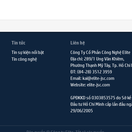
Tin tức
Liên hệ
Tin sự kiện nổi bật
Công Ty Cổ Phần Công Nghệ Elite
Địa chỉ: 289/1 Ung Văn Khiêm,
Tin công nghệ
Phường Thạnh Mỹ Tây, Tp. Hồ Chí
ĐT: (84-28) 3512 3959
Email: kai@elite-jsc.com
Website: elite-jsc.com
GPĐKKD số 0303853575 do Sở kế 
Đầu tư Hồ Chí Minh cấp lần đầu ng
29/06/2005
Bản quyền © Công ty Elite. Tất cả các quyền.