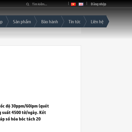
Đăng nhập
áp
Sản phẩm
Bảo hành
Tin tức
Liên hệ
 tốc độ 30ppm/60ipm (quét
g suất 4500 tờ/ngày. Kết
háp số hóa bóc tách 20