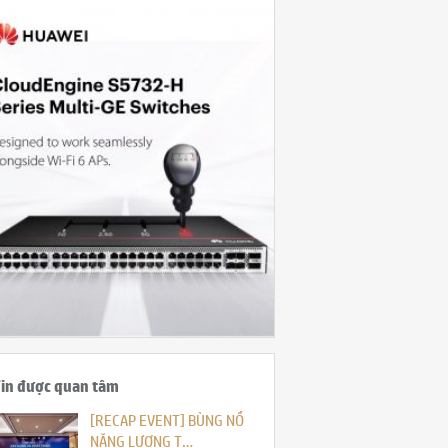
in được quan tâm
[RECAP EVENT] BÙNG NỔ
NĂNG LƯỢNG T…