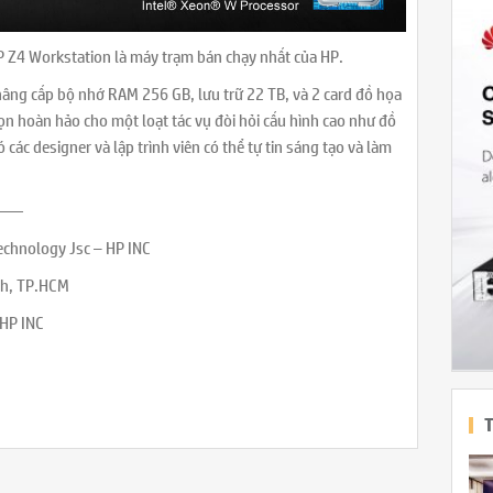
 Z4 Workstation là máy trạm bán chạy nhất của HP.
ể nâng cấp bộ nhớ RAM 256 GB, lưu trữ 22 TB, và 2 card đồ họa
n hoàn hảo cho một loạt tác vụ đòi hỏi cấu hình cao như đồ
các designer và lập trình viên có thể tự tin sáng tạo và làm
——
Technology Jsc – HP INC
nh, TP.HCM
 HP INC
T