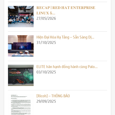
𝐑𝐄𝐂𝐀𝐏 | 𝐑𝐄𝐃 𝐇𝐀𝐓 𝐄𝐍𝐓𝐄𝐑𝐏𝐑𝐈𝐒𝐄
𝐋𝐈𝐍𝐔𝐗 &…
27/05/2026
Hiện Đại Hóa Hạ Tầng – Sẵn Sàng Dị…
31/10/2025
ELITE hân hạnh đồng hành cùng Palo…
03/10/2025
[Ricoh] – THÔNG BÁO
29/09/2025