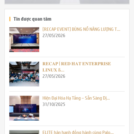
Tin được quan tâm
[RECAP EVENT] BÙNG NỔ NĂNG LƯỢNG T…
27/05/2026
𝐑𝐄𝐂𝐀𝐏 | 𝐑𝐄𝐃 𝐇𝐀𝐓 𝐄𝐍𝐓𝐄𝐑𝐏𝐑𝐈𝐒𝐄
𝐋𝐈𝐍𝐔𝐗 &…
27/05/2026
Hiện Đại Hóa Hạ Tầng – Sẵn Sàng Dị…
31/10/2025
ELITE hân hạnh đồng hành cùng Palo…