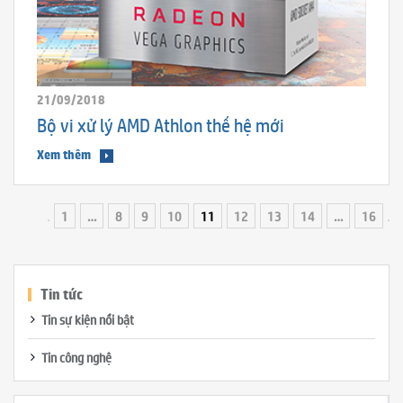
21/09/2018
Bộ vi xử lý AMD Athlon thế hệ mới
Xem thêm
1
…
8
9
10
11
12
13
14
…
16
Tin tức
Tin sự kiện nổi bật
Tin công nghệ