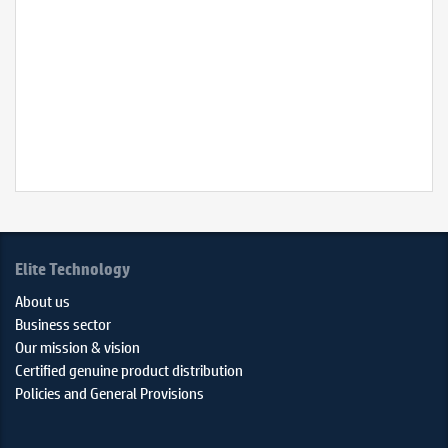
(with
overdri
Bảo
hành:
03
Năm
Elite Technology
About us
Business sector
Our mission & vision
Certified genuine product distribution
Policies and General Provisions