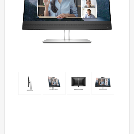
Màn
hình
HP
E24mv
G4