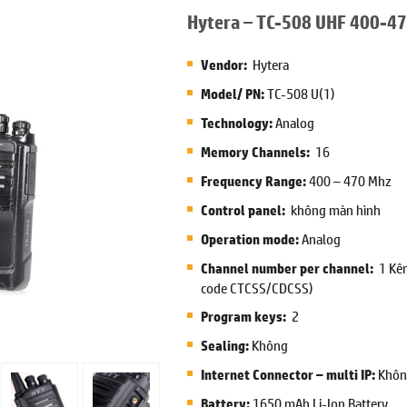
Hytera – TC-508 UHF 400-4
Hytera
Vendor:
TC-508 U(1)
Model/ PN:
Analog
Technology:
16
Memory Channels:
400 – 470 Mhz
Frequency Range:
không màn hình
Control panel:
Analog
Operation mode:
1 Kên
Channel number per channel:
code CTCSS/CDCSS)
2
Program keys:
Không
Sealing:
Không
Internet Connector – multi IP:
1650 mAh Li-Ion Battery
Battery: