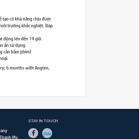
ế tạo có khả năng chịu được
 môi trường khắc nghiệt. Đáp
ạt động lên đến 14 giờ.
ần ấn sử dụng.
ng cần bấm phím)
hoại.
ery; 6 months with Angten,
STAY IN TOUCH
pany
 Thanh My