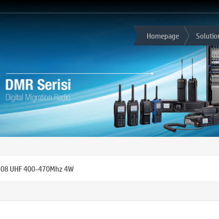
Homepage
Solutio
-508 UHF 400-470Mhz 4W