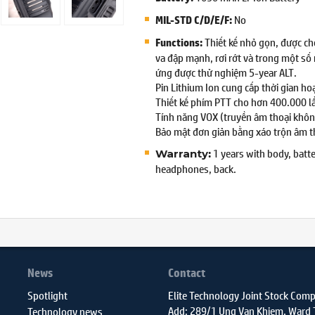
No
MIL-STD C/D/E/F:
Thiết kế nhỏ gọn, được ch
Functions:
va đập mạnh, rơi rớt và trong một số
ứng được thử nghiệm 5-year ALT.
Pin Lithium Ion cung cấp thời gian ho
Thiết kế phím PTT cho hơn 400.000 l
Tính năng VOX (truyền âm thoại khô
Bảo mật đơn giản bằng xáo trộn âm t
1 years with body, batt
:
Warranty
headphones, back.
News
Contact
Spotlight
Elite Technology Joint Stock Com
Add: 289/1 Ung Van Khiem, Ward
Technology news