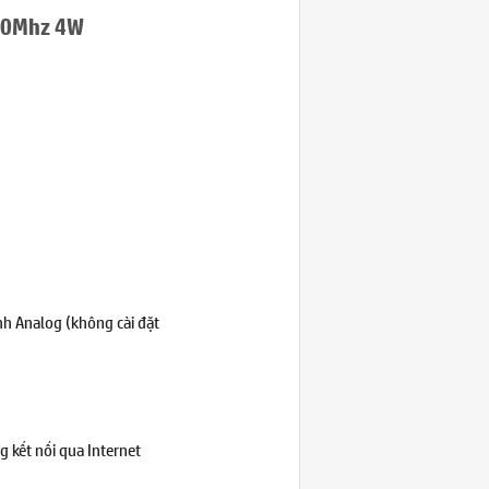
70Mhz 4W
h Analog (không cài đặt
 kết nối qua Internet