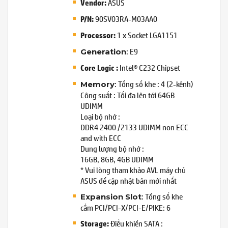
ASUS
Vendor:
90SV03RA-M03AA0
P/N:
1 x Socket LGA1151
Processor:
: E9
Generation
Intel® C232 Chipset
Core Logic :
: Tổng số khe : 4 (2-kênh)
Memory
Công suất : Tối đa lên tới 64GB
UDIMM
Loại bộ nhớ :
DDR4 2400 /2133 UDIMM non ECC
and with ECC
Dung lượng bộ nhớ :
16GB, 8GB, 4GB UDIMM
* Vui lòng tham khảo AVL máy chủ
ASUS để cập nhật bản mới nhất
: Tổng số khe
Expansion Slot
cắm PCI/PCI-X/PCI-E/PIKE: 6
Điều khiển SATA :
Storage: