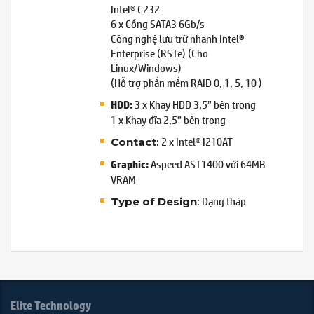
Intel® C232
6 x Cổng SATA3 6Gb/s
Công nghệ lưu trữ nhanh Intel®
Enterprise (RSTe) (Cho
Linux/Windows)
(Hỗ trợ phần mềm RAID 0, 1, 5, 10 )
3 x Khay HDD 3,5” bên trong
HDD:
1 x Khay đĩa 2,5” bên trong
: 2 x Intel® I210AT
Contact
Aspeed AST1400 với 64MB
Graphic:
VRAM
: Dạng tháp
Type of Design
Elite Technology