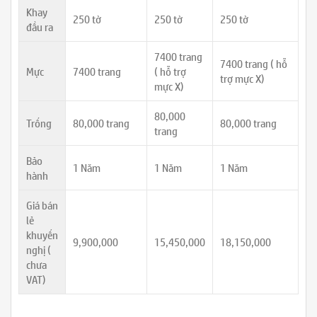
Khay
250 tờ
250 tờ
250 tờ
đầu ra
7400 trang
7400 trang ( hỗ
Mực
7400 trang
( hỗ trợ
trợ mực X)
mực X)
80,000
Trống
80,000 trang
80,000 trang
trang
Bảo
1 Năm
1 Năm
1 Năm
hành
Giá bán
lẻ
khuyến
9,900,000
15,450,000
18,150,000
nghị (
chưa
VAT)