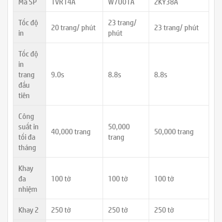
Mã SP
1VR14A
W7U01A
2KY38A
Tốc độ
23 trang/
20 trang/ phút
23 trang/ phút
in
phút
Tốc độ
in
trang
9.0s
8.8s
8.8s
đầu
tiên
Công
suất in
50,000
40,000 trang
50,000 trang
tối đa
trang
tháng
Khay
đa
100 tờ
100 tờ
100 tờ
nhiệm
Khay 2
250 tờ
250 tờ
250 tờ