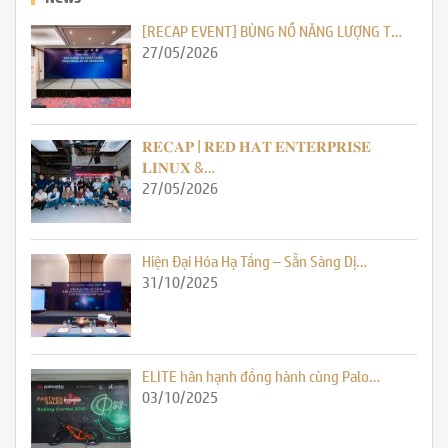
[RECAP EVENT] BÙNG NỔ NĂNG LƯỢNG T…
27/05/2026
𝐑𝐄𝐂𝐀𝐏 | 𝐑𝐄𝐃 𝐇𝐀𝐓 𝐄𝐍𝐓𝐄𝐑𝐏𝐑𝐈𝐒𝐄
𝐋𝐈𝐍𝐔𝐗 &…
27/05/2026
Hiện Đại Hóa Hạ Tầng – Sẵn Sàng Dị…
31/10/2025
ELITE hân hạnh đồng hành cùng Palo…
03/10/2025