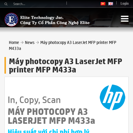
Login
Home
News
Máy photocopy A3 LaserJet MFP printer MFP
M433a
Máy photocopy A3 LaserJet MFP
printer MFP M433a
In, Copy, Scan
MÁY PHOTOCOPY A3
LASERJET MFP M433a
Hiệu suất với chi phí hợp lý.