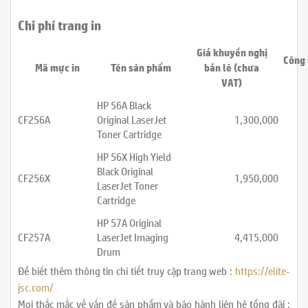
Chi phí trang in
Giá khuyến nghị
Công 
Mã mực in
Tên sản phẩm
bán lẻ (chưa
VAT)
HP 56A Black
CF256A
Original LaserJet
1,300,000
Toner Cartridge
HP 56X High Yield
Black Original
CF256X
1,950,000
LaserJet Toner
Cartridge
HP 57A Original
CF257A
LaserJet Imaging
4,415,000
Drum
Để biết thêm thông tin chi tiết truy cập trang web :
https://elite-
jsc.com/
Mọi thắc mắc về vấn đề sản phẩm và bảo hành liên hệ tổng đài :