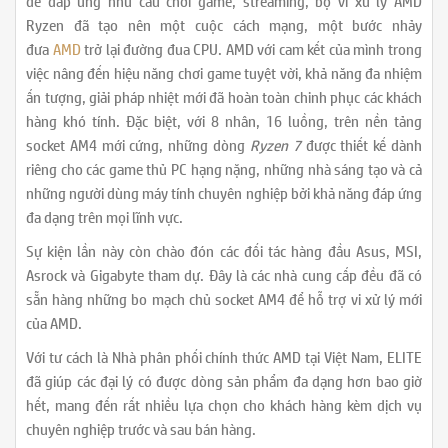
để đáp ứng nhu cầu chơi game, streaming, bộ vi xử lý AMD
Ryzen đã tạo nên một cuộc cách mạng, một bước nhảy
đưa
AMD
trở lại đường đua CPU. AMD với cam kết của mình trong
việc nâng đến hiệu năng chơi game tuyệt vời, khả năng đa nhiệm
ấn tượng, giải pháp nhiệt mới đã hoàn toàn chinh phục các khách
hàng khó tính. Đặc biệt, với 8 nhân, 16 luồng, trên nền tảng
socket AM4 mới cứng, những dòng
Ryzen 7
được thiết kế dành
riêng cho các game thủ PC hạng nặng, những nhà sáng tạo và cả
những người dùng máy tính chuyên nghiệp bởi khả năng đáp ứng
đa dạng trên mọi lĩnh vực.
Sự kiện lần này còn chào đón các đối tác hàng đầu Asus, MSI,
Asrock và Gigabyte tham dự. Đây là các nhà cung cấp đều đã có
sẵn hàng những bo mạch chủ socket AM4 để hỗ trợ vi xử lý mới
của AMD.
Với tư cách là Nhà phân phối chính thức AMD tại Việt Nam, ELITE
đã giúp các đại lý có được dòng sản phẩm đa dạng hơn bao giờ
hết, mang đến rất nhiều lựa chọn cho khách hàng kèm dịch vụ
chuyên nghiệp trước và sau bán hàng.