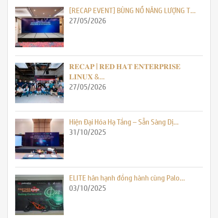
[RECAP EVENT] BÙNG NỔ NĂNG LƯỢNG T…
27/05/2026
𝐑𝐄𝐂𝐀𝐏 | 𝐑𝐄𝐃 𝐇𝐀𝐓 𝐄𝐍𝐓𝐄𝐑𝐏𝐑𝐈𝐒𝐄
𝐋𝐈𝐍𝐔𝐗 &…
27/05/2026
Hiện Đại Hóa Hạ Tầng – Sẵn Sàng Dị…
31/10/2025
ELITE hân hạnh đồng hành cùng Palo…
03/10/2025