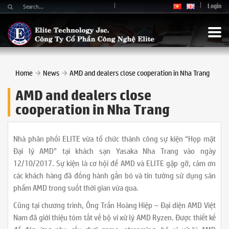
Login
Home
News
AMD and dealers close cooperation in Nha Trang
AMD and dealers close
cooperation in Nha Trang
Nhà phân phối ELITE vừa tổ chức thành công sự kiện “Họp mặt
Đại lý AMD” tại khách sạn Yasaka Nha Trang vào ngày
12/10/2017. Sự kiện là cơ hội để AMD và ELITE gặp gỡ, cảm ơn
các khách hàng đã đồng hành gắn bó và tin tưởng sử dụng sản
phẩm AMD trong suốt thời gian vừa qua.
Cũng tại chương trình, Ông Trần Hoàng Hiệp – Đại diện AMD Việt
Nam đã giới thiệu tóm tắt về bộ vi xử lý AMD Ryzen. Được thiết kế