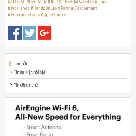
#EliteJSC
#RedHat
#RHEL10
#RedHatSatellite
#Linux
#Workshop
#HandsOnLab
#PartnerEnablement
#EnterpriseLinux
#OpenSource
Tin tức
Tin sự kiện nổi bật
Tin công nghệ