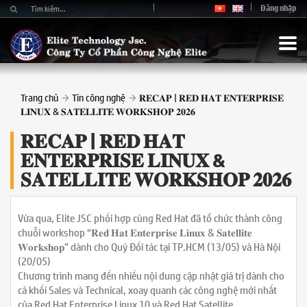
Đăng nhập
Trang chủ
Tin công nghệ
𝐑𝐄𝐂𝐀𝐏 | 𝐑𝐄𝐃 𝐇𝐀𝐓 𝐄𝐍𝐓𝐄𝐑𝐏𝐑𝐈𝐒𝐄
𝐋𝐈𝐍𝐔𝐗 & 𝐒𝐀𝐓𝐄𝐋𝐋𝐈𝐓𝐄 𝐖𝐎𝐑𝐊𝐒𝐇𝐎𝐏 𝟐𝟎𝟐𝟔
𝐑𝐄𝐂𝐀𝐏 | 𝐑𝐄𝐃 𝐇𝐀𝐓
𝐄𝐍𝐓𝐄𝐑𝐏𝐑𝐈𝐒𝐄 𝐋𝐈𝐍𝐔𝐗 &
𝐒𝐀𝐓𝐄𝐋𝐋𝐈𝐓𝐄 𝐖𝐎𝐑𝐊𝐒𝐇𝐎𝐏 𝟐𝟎𝟐𝟔
Vừa qua, Elite JSC phối hợp cùng Red Hat đã tổ chức thành công
chuỗi workshop “𝐑𝐞𝐝 𝐇𝐚𝐭 𝐄𝐧𝐭𝐞𝐫𝐩𝐫𝐢𝐬𝐞 𝐋𝐢𝐧𝐮𝐱 & 𝐒𝐚𝐭𝐞𝐥𝐥𝐢𝐭𝐞
𝐖𝐨𝐫𝐤𝐬𝐡𝐨𝐩” dành cho Quý Đối tác tại TP.HCM (13/05) và Hà Nội
(20/05)
Chương trình mang đến nhiều nội dung cập nhật giá trị dành cho
cả khối Sales và Technical, xoay quanh các công nghệ mới nhất
của Red Hat Enterprise Linux 10 và Red Hat Satellite.